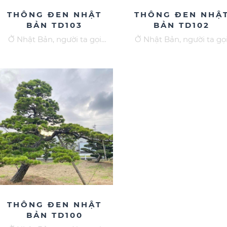
THÔNG ĐEN NHẬT
THÔNG ĐEN NHẬ
BẢN TD103
BẢN TD102
Ở Nhật Bản, người ta gọi
Ở Nhật Bản, người ta gọ
Thông đen là “Vua của các loại
Thông đen là “Vua của các 
Bonsai” (the King of bonsai
Bonsai” (the King of bons
trees) bởi chúng mang vẻ đẹp
trees) bởi chúng mang vẻ 
đầy nam tính và phong trần.
đầy nam tính và phong tr
Thông Đen, với đặc điểm từ
Thông Đen, với đặc điểm 
hân tới vỏ đều nứt toác, lá khá
thân tới vỏ đều nứt toác, lá
thô và cứng hướng lên trên,
thô và cứng hướng lên trê
dáng vẻ như của một lực điền.
dáng vẻ như của một lực đi
Cây Thông đen mọc chủ yếu ở
Cây Thông đen mọc chủ yế
dọc bờ biển hoặc mép núi nên
dọc bờ biển hoặc mép núi 
vỏ cây Thông Đen rất đẹp và
vỏ cây Thông Đen rất đẹp
sức phát triển mạnh. Gốc cây
sức phát triển mạnh. Gốc 
Thông đen rất cứng, vì vậy để
Thông đen rất cứng, vì vậy
có một cây Thông đen dáng
có một cây Thông đen dá
đẹp, cây phải được nghệ nhân
đẹp, cây phải được nghệ n
THÔNG ĐEN NHẬT
chăm sóc và uốn nắng kỳ công
chăm sóc và uốn nắng kỳ 
BẢN TD100
và tỉ mỉ ngay từ khi còn nhỏ.
và tỉ mỉ ngay từ khi còn n