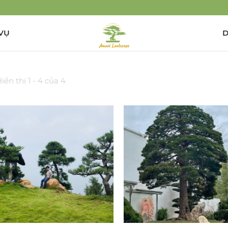
VỤ
D
iển thị 1 - 4 của 4