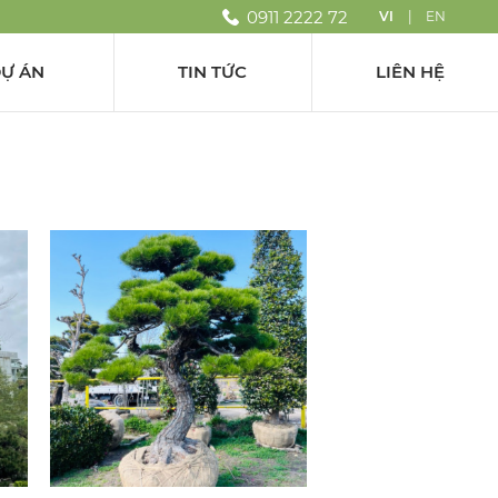
0911 2222 72
VI
|
EN
Ự ÁN
TIN TỨC
LIÊN HỆ