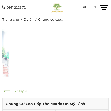
0911 2222 72
VI
|
EN
Trang chủ
Dự án
Chung cư cao cấp The matrix on Mỹ Đình
Giới thiệu
Sản phẩm
Dịch vụ
Dự án
Tin tức
Quay lại
Liên hệ
Chung Cư Cao Cấp The Matrix On Mỹ Đình