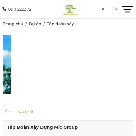
0911 2222 72
VI
|
EN
Trang chủ
Dự án
Tập đoàn xây dựng Mic Group
Giới thiệu
Sản phẩm
Dịch vụ
Dự án
Tin tức
Quay lại
Liên hệ
Tập Đoàn Xây Dựng Mic Group