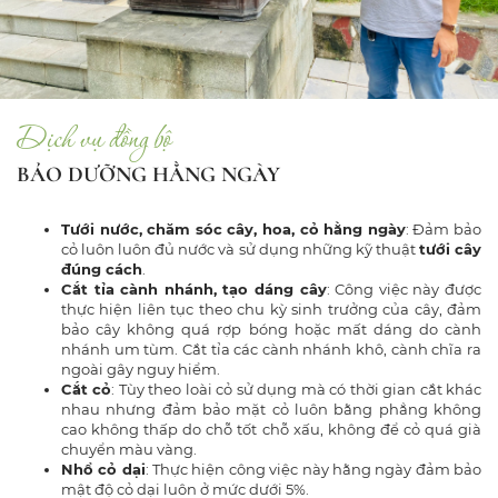
Dịch vụ đồng bộ
BẢO DƯỠNG HẰNG NGÀY
Tưới nước, chăm sóc cây, hoa, cỏ hằng ngày
: Đảm bảo
cỏ luôn luôn đủ nước và sử dụng những kỹ thuật
tưới cây
đúng cách
.
Cắt tỉa cành nhánh, tạo dáng cây
: Công việc này được
thực hiện liên tục theo chu kỳ sinh trưởng của cây, đảm
bảo cây không quá rợp bóng hoặc mất dáng do cành
nhánh um tùm. Cắt tỉa các cành nhánh khô, cành chĩa ra
ngoài gây nguy hiểm.
Cắt cỏ
: Tùy theo loài cỏ sử dụng mà có thời gian cắt khác
nhau nhưng đảm bảo mặt cỏ luôn bằng phẳng không
cao không thấp do chỗ tốt chỗ xấu, không để cỏ quá già
chuyển màu vàng.
Nhổ cỏ dại
: Thực hiện công việc này hằng ngày đảm bảo
mật độ cỏ dại luôn ở mức dưới 5%.