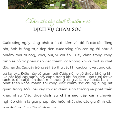
Chăm sóc cây cảnh là niềm vui
DỊCH VỤ CHĂM SÓC
Cuộc sống ngày càng phát triển đi kèm với đó là các tác động
phụ ảnh hưởng trực tiếp đến cuộc sống của con người như: ô
nhiễm môi trường, khói, bụi, vi khuẩn…. Cây cảnh trong công
trình sẽ hỗ trợ phần nào việc thanh lọc không khí và một số chất
độc hại đó. Các cây trồng sẽ hấp thụ các khí cacbonic và cung cấp
trả lại oxy. Điều này sẽ giảm bớt được nỗi lo về thiếu không khí
Để các loại cây xanh, cây cảnh trong khuôn viên luôn tươi tốt và
sạch, từ đó cải thiện được môi trường sống và làm việc của bạn.
phát triển khỏe mạnh thì công việc chăm sóc chúng cũng rất
quan trọng. Mỗi loại cây có đặc điểm sinh trưởng và phát triển
khác nhau. Việc thuê
dịch vụ chăm sóc cây cảnh
chuyên
nghiệp chính là giải pháp hữu hiệu nhất cho các gia đình cần
bảo dưỡng sân vườn cảnh quan.