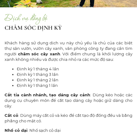
Dịch vụ đồng bộ
CHĂM SÓC ĐỊNH KỲ
Khách hàng sử dụng dịch vụ này chủ yếu là chủ của các biệt
thự sân vườn, vườn cây xanh, văn phòng công ty đang cần tìm
người
chăm sóc cây xanh
. Với điểm chung là khối lượng cây
xanh không nhiều và được chia nhỏ ra các mức độ sau:
Định kỳ 1 tháng 4 lần
Định kỳ 1 tháng 3 lần
Định kỳ 1 tháng 2 lần
Định kỳ 1 tháng 1 lần
Cắt tỉa cành nhánh, tạo dáng cây cảnh
: Dùng kéo hoặc các
dụng cụ chuyên môn để cắt tạo dáng cây hoặc giữ dáng cho
cây.
Cắt cỏ
: Dùng máy cắt cỏ và kéo để cắt tạo độ đồng đều và bằng
phẳng cho mặt cỏ.
Nhổ cỏ dại
: Nhổ sạch cỏ dại