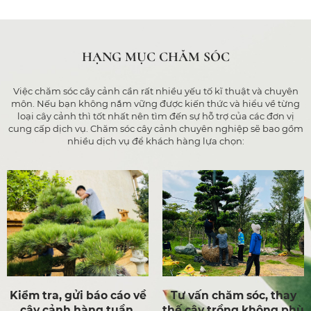
HẠNG MỤC CHĂM SÓC
Việc chăm sóc cây cảnh cần rất nhiều yếu tố kĩ thuật và chuyên
môn. Nếu bạn không nắm vững được kiến thức và hiểu về từng
loại cây cảnh thì tốt nhất nên tìm đến sự hỗ trợ của các đơn vị
cung cấp dịch vụ. Chăm sóc cây cảnh chuyên nghiệp sẽ bao gồm
nhiều dịch vụ để khách hàng lựa chọn:
 về
Tư vấn chăm sóc, thay
Cắt tỉa, tạo hình, tạ
,
thế cây trồng không phù
khối, tạo thế chuẩn t