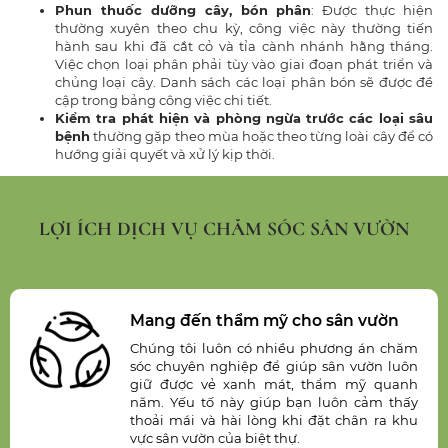
Phun thuốc dưỡng cây, bón phân
: Được thực hiện
thường xuyên theo chu kỳ, công việc này thường tiến
hành sau khi đã cắt cỏ và tỉa cành nhánh hằng tháng.
Việc chọn loại phân phải tùy vào giai đoạn phát triển và
chủng loại cây. Danh sách các loại phân bón sẽ được đề
cập trong bảng công việc chi tiết.
Kiểm tra phát hiện và phòng ngừa trước các loại sâu
bệnh
thường gặp theo mùa hoặc theo từng loài cây để có
hướng giải quyết và xử lý kịp thời.
LỢI ÍCH DỊCH VỤ CHĂM SÓC SÂN VƯỜN
Tuổi thọ sân vườn ổn định
Dưới bàn tay chăm sóc của đội ngũ nhân
viên giàu kinh nghiệm của chúng tôi, sân
vườn nhà bạn sẽ không bao giờ có sự héo
úa hay tàn lụi. Đặc biệt, cây trồng sẽ được
chăm sóc để luôn có sự phát triển tốt, nhất
là những cây cảnh quý hiếm.