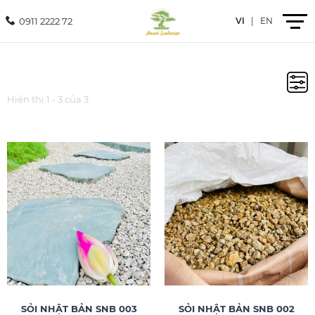
0911 2222 72
VI
|
EN
Giới thiệu
Hiển thị 1 - 3 của 3
Sản phẩm
Dịch vụ
Dự án
Tin tức
Liên hệ
SỎI NHẬT BẢN SNB 003
SỎI NHẬT BẢN SNB 002