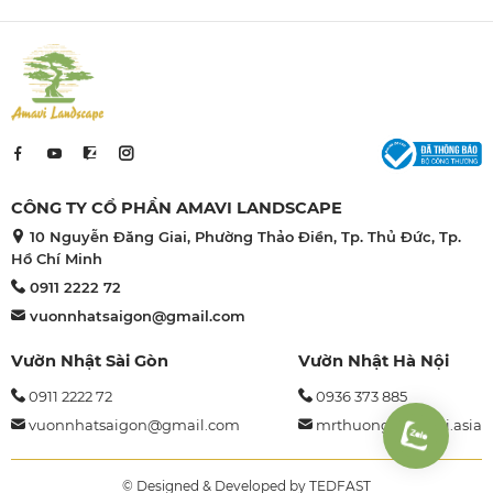
Nhật Bản.
CÔNG TY CỔ PHẦN AMAVI LANDSCAPE
10 Nguyễn Đăng Giai, Phường Thảo Điền, Tp. Thủ Đức, Tp.
Hồ Chí Minh
0911 2222 72
vuonnhatsaigon@gmail.com
Vườn Nhật Sài Gòn
Vườn Nhật Hà Nội
0911 2222 72
0936 373 885
vuonnhatsaigon@gmail.com
mrthuong@amavi.asia
© Designed & Developed by TEDFAST