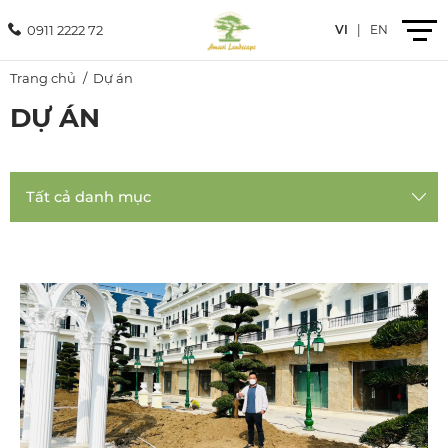
0911 2222 72
VI
|
EN
Trang chủ
Dự án
DỰ ÁN
Giới thiệu
Sản phẩm
Dịch vụ
Dự án
Tin tức
Liên hệ