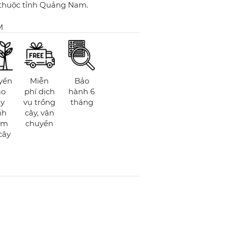
 thuộc tỉnh Quảng Nam.
M
yển
Miễn
Bảo
ao
phí dịch
hành 6
y
vụ trồng
tháng
nh
cây, vận
ăm
chuyển
cây