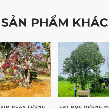
SẢN PHẨM KHÁC
KIM NGÂN LƯỢNG
CÂY MỘC HƯƠNG M