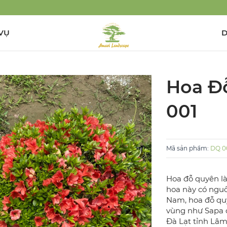
VỤ
D
Hoa Đ
001
Mã sản phẩm
:
DQ 0
Hoa đỗ quyên là
hoa này có nguồn
Nam, hoa đỗ quy
vùng như Sapa c
Đà Lạt tỉnh Lâm