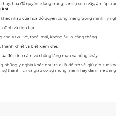
thủy, hoa đỗ quyên tượng trưng cho sự sum vầy, ấm áp tron
 khí.
 khác nhau của hoa đỗ quyên cũng mang trong mình 1 ý ngh
a đình và tình bạn.
g cho sự vui vẻ, thoải mái, không âu lo, căng thẳng.
ự, thanh khiết và biết kiềm chế.
u lứa đôi, tình cảm vợ chồng lãng mạn và nồng cháy.
những ý nghĩa khác như ra đi là để trở về, giữ gìn sức k
, sự thanh lịch và giàu có, sự mong manh hay đam mê đang ph