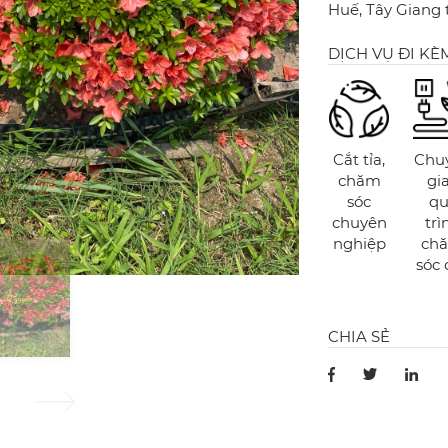
Huế, Tây Giang
DỊCH VỤ ĐI KÈ
Cắt tỉa,
Chu
chăm
gi
sóc
qu
chuyên
trì
nghiệp
ch
sóc 
CHIA SẺ