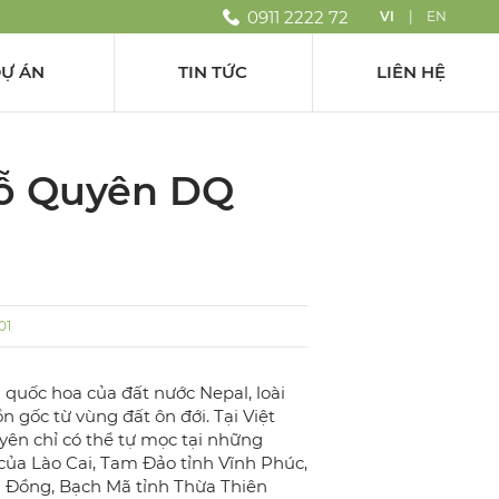
0911 2222 72
VI
|
EN
Ự ÁN
TIN TỨC
LIÊN HỆ
ỗ Quyên DQ
01
 quốc hoa của đất nước Nepal, loài
 gốc từ vùng đất ôn đới. Tại Việt
ên chỉ có thể tự mọc tại những
ủa Lào Cai, Tam Đảo tỉnh Vĩnh Phúc,
 Đồng, Bạch Mã tỉnh Thừa Thiên