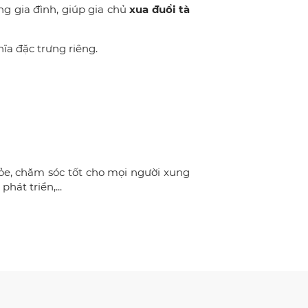
g gia đình, giúp gia chủ
xua đuổi tà
ĩa đặc trưng riêng.
hỏe, chăm sóc tốt cho mọi người xung
át triển,...