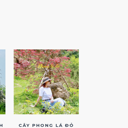
H
CÂY PHONG LÁ ĐỎ
HOA TƯỜNG