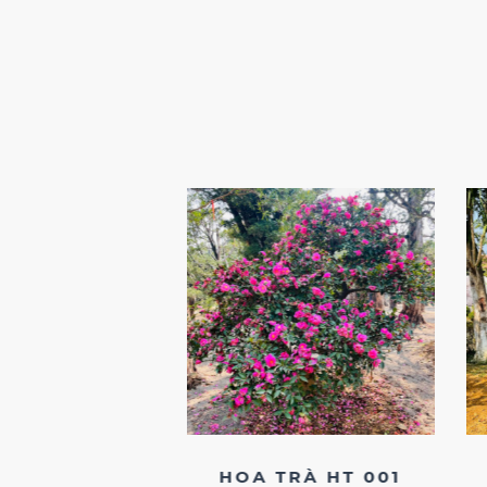
ƯỜNG VI TV
HOA TRÀ HT 001