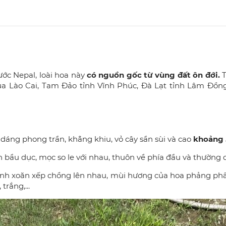
ớc Nepal, loài hoa này
có nguồn gốc từ vùng đất ôn đới.
T
a Lào Cai, Tam Đảo tỉnh Vĩnh Phúc, Đà Lạt tỉnh Lâm Đồng
dáng phong trần, khẳng khiu, vỏ cây sần sùi và cao
khoảng
 bầu dục, mọc so le với nhau, thuôn về phía đầu và thường 
nh xoăn xếp chồng lên nhau, mùi hương của hoa phảng phất 
trắng,...