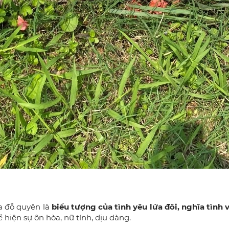
oa đỗ quyên là
biểu tượng của tình yêu lứa đôi, nghĩa tình
 hiện sự ôn hòa, nữ tính, dịu dàng.